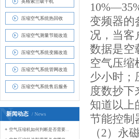
英格索兰吸干机
10%—
变频器的
压缩空气系统热回收
况，当客
压缩空气测量节能改造
数据是空
压缩空气系统变频改造
空气压缩
压缩空气系统管网改造
少小时；
压缩空气系统售后服务
度数抄下
知道以上
N
新闻动态
News
节能控制
（2）永
空气压缩机如何判断是否需要...