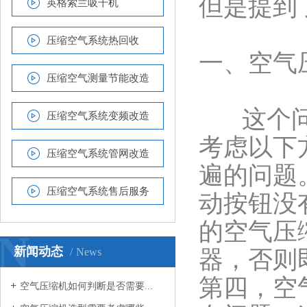
但是提到
英格索兰吸干机
压缩空气系统热回收
一、空气
压缩空气测量节能改造
这个问题
压缩空气系统变频改造
考虑以下
压缩空气系统管网改造
遍的问题
压缩空气系统售后服务
动按钮没
的空气压
N
新闻动态
News
器，否则
第四，空
空气压缩机如何判断是否需要...